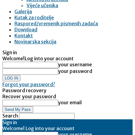
Vijeće učenika
Galerija
Kutak za roditelje
Raspored/vremenik pismenih zadaća
Download
Kontakt
Novinarska sekcija
Sign in
Welcome!
Log into your account
your username
your password
Forgot your password?
Password recovery
Recover your password
your email
Search
Sign in
Welcome! Log into your account
your username