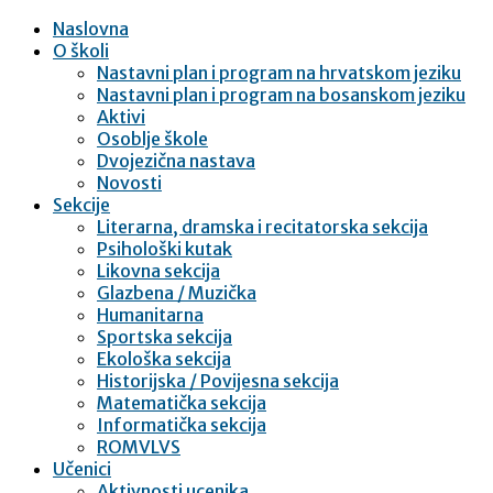
Naslovna
O školi
Nastavni plan i program na hrvatskom jeziku
Nastavni plan i program na bosanskom jeziku
Aktivi
Osoblje škole
Dvojezična nastava
Novosti
Sekcije
Literarna, dramska i recitatorska sekcija
Psihološki kutak
Likovna sekcija
Glazbena / Muzička
Humanitarna
Sportska sekcija
Ekološka sekcija
Historijska / Povijesna sekcija
Matematička sekcija
Informatička sekcija
ROMVLVS
Učenici
Aktivnosti ucenika