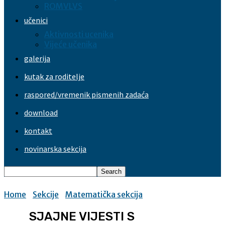
ROMVLVS
učenici
Aktivnosti ucenika
Vijeće učenika
galerija
kutak za roditelje
raspored/vremenik pismenih zadaća
download
kontakt
novinarska sekcija
Home
Sekcije
Matematička sekcija
SJAJNE VIJESTI S