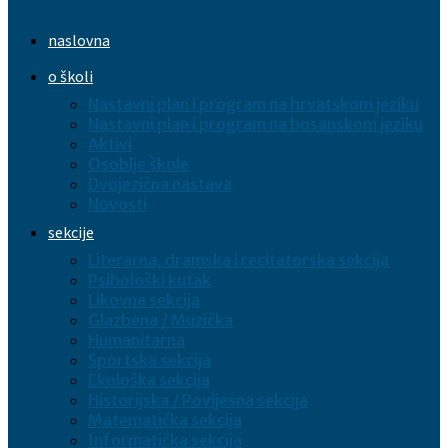
naslovna
o školi
Nastavni plan i program na hrvatskom jeziku
Nastavni plan i program na bosanskom jeziku
Aktivi
Osoblje škole
Dvojezična nastava
Novosti
sekcije
Literarna, dramska i recitatorska sekcija
Psihološki kutak
Likovna sekcija
Glazbena / Muzička
Humanitarna
Sportska sekcija
Ekološka sekcija
Historijska / Povijesna sekcija
Matematička sekcija
Informatička sekcija