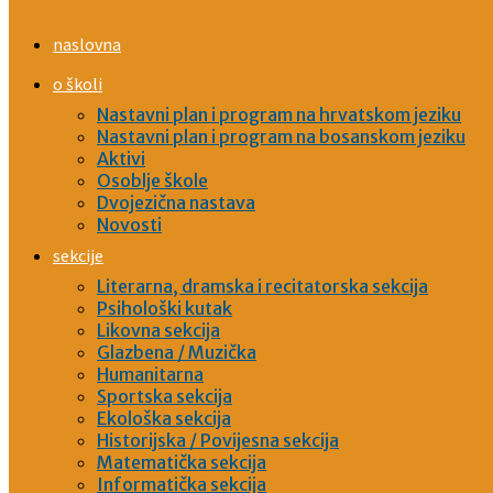
naslovna
o školi
Nastavni plan i program na hrvatskom jeziku
Nastavni plan i program na bosanskom jeziku
Aktivi
Osoblje škole
Dvojezična nastava
Novosti
sekcije
Literarna, dramska i recitatorska sekcija
Psihološki kutak
Likovna sekcija
Glazbena / Muzička
Humanitarna
Sportska sekcija
Ekološka sekcija
Historijska / Povijesna sekcija
Matematička sekcija
Informatička sekcija