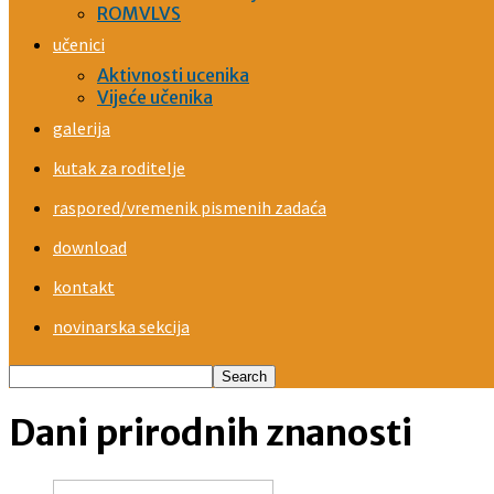
ROMVLVS
učenici
Aktivnosti ucenika
Vijeće učenika
galerija
kutak za roditelje
raspored/vremenik pismenih zadaća
download
kontakt
novinarska sekcija
Dani prirodnih znanosti