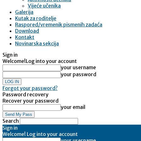
Vijeće učenika
Galerija
Kutak za roditelje
Raspored/vremenik pismenih zadaća
Download
Kontakt
Novinarska sekcija
Sign in
Welcome!
Log into your account
your username
your password
Forgot your password?
Password recovery
Recover your password
your email
Search
Sign in
Welcome! Log into your account
your username