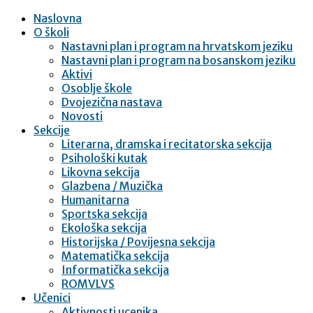
Naslovna
O školi
Nastavni plan i program na hrvatskom jeziku
Nastavni plan i program na bosanskom jeziku
Aktivi
Osoblje škole
Dvojezična nastava
Novosti
Sekcije
Literarna, dramska i recitatorska sekcija
Psihološki kutak
Likovna sekcija
Glazbena / Muzička
Humanitarna
Sportska sekcija
Ekološka sekcija
Historijska / Povijesna sekcija
Matematička sekcija
Informatička sekcija
ROMVLVS
Učenici
Aktivnosti ucenika